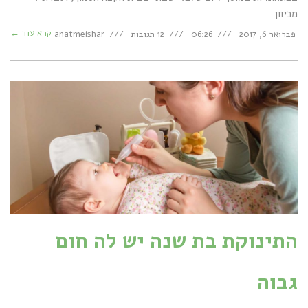
מכיוון
קרא עוד ←
פברואר 6, 2017
06:26
12 תגובות
anatmeishar
התינוקת בת שנה יש לה חום
גבוה