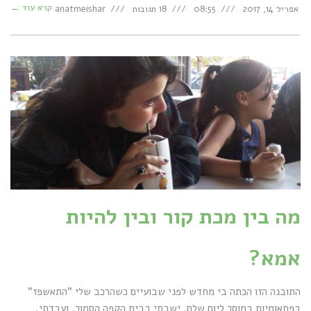
קרא עוד ←
אפריל 14, 2017
08:55
18 תגובות
anatmeishar
מה בין מכת קור ובין להיות
אמא?
התובנה הזו הכתה בי מחדש לפני שבועיים כשהרכב שלי "התאשפז"
בפתאומיות במוסך ליום שלם. ישבתי בבית הקפה הסמוך, ועבדתי.