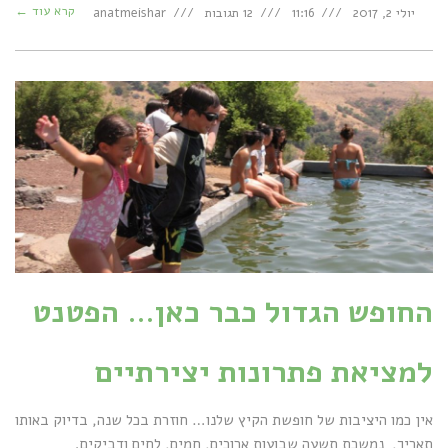
קרא עוד ←
יולי 2, 2017
11:16
12 תגובות
anatmeishar
החופש הגדול כבר כאן… הפטנט
למציאת פתרונות יצירתיים
אין כמו היציבות של חופשת הקיץ שלנו… חוזרת בכל שנה, בדיוק באותו
תאריך, נמשכת תשעה שבועות ארוכים, חמים, לחים ודביקים.