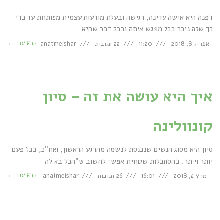
דפנה היא אישה עדינה, רגישה ובעלת מודעות עצמית מפותחת עד כדי
כך שזה ניכר בכל מפגש איתה ובכל דבר שהיא
קרא עוד ←
אפריל 8, 2018
11:20
22 תגובות
anatmeishar
איך היא עושה את זה – סיון
קונוולינה
סיון היא מסוג הנשים שנכנסת לנשמה מהרגע הראשון, ואח"כ, בכל פעם
יותר ויותר. בהסתכלות שטחית אפשר לחשוב ש"הכל בא לה
קרא עוד ←
מרץ 4, 2018
16:01
26 תגובות
anatmeishar