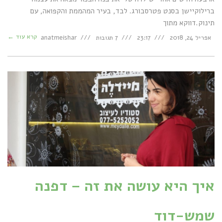
ברילוקיישן בסנט פטרסבורג. לבד, בעיר המהממת והקפואה, עם
תינוק.דווקא מתוך
קרא עוד ←
אפריל 24, 2018
23:17
7 תגובות
anatmeishar
איך היא עושה את זה – דפנה
שמש-דוד