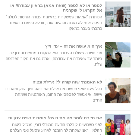
לספר או לא לספר (שאת אמא) בראיון עבודה// או
אל תקראו לי שקרנית
הכותרת "אמהות שמשקרות בראיונות עבודה הורסות לכולנו"
תפסה אותי לא מוכנה והרגיזה אותי, וזו לא הפעם הראשונה.
כתבתי בעבר במאקו
איך היא עושה את זה – עדי וייץ
עדי חשבה שעולם העבודה הוא המקום המתאים והנכון לה
ביותר עד שאיבדה את עבודתה, ואתה גם את מקור הפרנסה
שלה.
לא האמנתי שזה קורה לי! איילת ונציה
בכל פעם שאני פוגשת את איילת אני רואה חיוך ענק ומאחוריו
אישה. אי אפשר לפספס את החום, האותנטיות ושמחת
החיים
את חייבת לומר מה את רוצה! אומרות נשים ענקיות
לפני כשבועיים קיבלתי הודעה ממורלי דורי, מנכ"ל ביטוח
חקלאי: "אני שולחת לך הזמנה לארוע שסיגל ואני הצלחנו