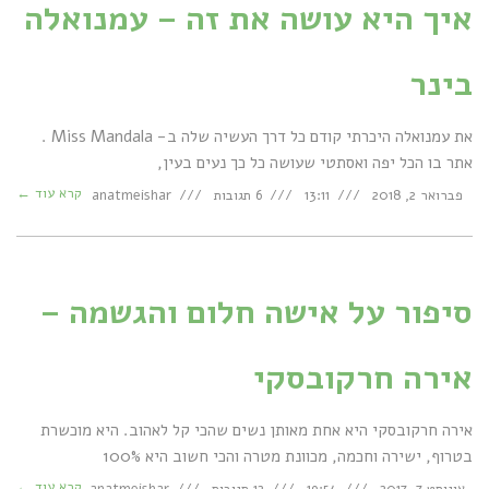
איך היא עושה את זה – עמנואלה
בינר
את עמנואלה היכרתי קודם כל דרך העשיה שלה ב- Miss Mandala .
אתר בו הכל יפה ואסתטי שעושה כל כך נעים בעין,
קרא עוד ←
פברואר 2, 2018
13:11
6 תגובות
anatmeishar
סיפור על אישה חלום והגשמה –
אירה חרקובסקי
אירה חרקובסקי היא אחת מאותן נשים שהכי קל לאהוב. היא מוכשרת
בטרוף, ישירה וחכמה, מכוונת מטרה והכי חשוב היא 100%
קרא עוד ←
אוגוסט 7, 2017
19:54
12 תגובות
anatmeishar