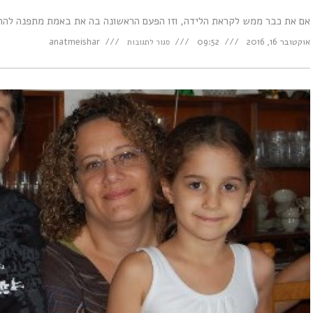
אם את כבר ממש לקראת הלידה, וזו הפעם הראשונה בה את באמת מתפנה להתמו
על
אוקטובר 16, 2016
09:52
anatmeishar
סגור לתגובות
לקראת
לידה
בעסק