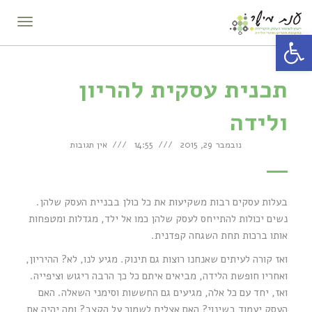
תפריט
פתח סרגל נגישות
תכנית עסקית להריון
ולידה
נובמבר 29, 2015
14:55
אין תגובות
בעלות עסקים רבות משקיעות את כל כולן בבניית העסק שלהן.
נשים יכולות להתייחס לעסק שלהן כמו אל ילד, מגדלות ומטפחות
אותו ברכות תחת השגחה קפדנית.
ואז קורה לעיתים שאנחנו רוצות גם תינוק. מגיע לנו, לא? ההיריון,
ואחריו חופשת הלידה, מביאים איתם כל כך הרבה ריגוש וציפייה.
ואז, יחד עם כל אלה, מגיעים גם החששות וסימני השאלה. האם
העסק יעמוד בשינוי? האם אצליח לשמור על הקצב? ומה יהיה אם