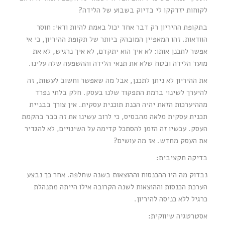
לקוחות יזדקקו לי בדיוק בשבוע של הלידה?
בתקופת ההיריון רק דבר אחד יכול באמת להיות ודאי: חוסר
הוודאות. זהו המאפיין המובהק ביותר של תקופת ההיריון, כי אי
אפשר לתכנן אותו: לא איך הוא יתקדם, לא איך נרגיש, לא את
מועד הלידה ובטח שלא את תנאי הלידה וההשפעה שלה עלינו.
את ההיריון לא ניתן לתכנן, אבל מה שאפשר וחשוב לעשות, זה
להיערך לשינוי ברמת התפקוד שלנו בעסק. חלק בלתי נפרד
מההיערכות הזאת יהיה הכנת תוכנית עסקית. אין צורך בבניית
תכנית עסקית מלאה מהבסיס, כי לרוב עשינו את זה כבר בהקמת
העסק. עכשיו זה הזמן להסתכל קדימה על השינויים, לא להגדיר
את העסק מחדש. אז מה עושים?
בדיקה תקציבית:
נבדוק מה היו ההכנסות וההוצאות בשנה שחלפה. אחר כך נבצע
הערכת הכנסות וההוצאות לשנה הקרובה אילו הייתה מתנהלת
כרגיל ללא כניסה להיריון.
אסטרטגיה שיווקית: