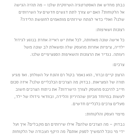
נבחן מחדש את האסטרטגיה השיווקית שלנו – מה תהיה הגישה
אל הלקוחות? האם יש צורך לתת דגשים חדשים על השירותים
שלנו? ואולי כדאי לפתח שירותים מותאמים לחופשת הלידה?
רצונות ושאיפות:
כל אישה שונה מאחותה, לכל אחת יש ראייה אחרת בנוגע לגידול
ילדיה, ציפיות אחרות מהעסק שלה ומשאלת לב שונה משל
רעותה. נגדיר את הרצונות והשאיפות הספציפיים שלנו.
צרכים:
הרצון קיים וברור, הוא נאמר בקול רם והונח על השולחן. ואז מגיע
תורה של המציאות. נבדוק מה הצרכים הכלכליים שלנו? איזה סכום
חייב להיכנס מהעסק לצורך הישרדות? את ניתוח הצרכים חשוב
לעשות במיוחד מכיוון שההיריון והלידה, ובוודאי גידולו של ילד,
מעלים צרכים כלכליים חדשים.
מיפוי העסק והלקוחות:
נבדוק – מה הצרכים שלהם? אילו שירותים הם מקבלים? איך ועל
ידי מי נוכל להמשיך לספק אותם? מה היקף העבודה של הלקוחות