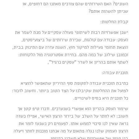
השונים? האם השירותים שהם צורכים מאתנו הם דחופים, או
שניתן להשהות אותם?
קבלת החלטות:
ישנן אפשרויות רבות לשיתופי פעולה עסקיים על מנת לשמר את
העסק: עבודה עם קולגות, שכירת שירותים של ביצועיסטים,
הוצאת תחומי פעילות למיקור חוץ, השגת עזרה עם התינוק בבית,
וכמובן שילוב של כמה מהם. בחירת אסטרטגיה מול הלקוחות:
לשתף אותם בהריון או לשדר “עסקים כרגיל”,
תוכנית עבודה:
כתיבת תוכנית עבודה לתקופת סוף ההיריון שתאפשר להוציא
לפועל את ההחלטות שקיבלנו על הצד הטוב ביותר. וחשוב לזכור:
כל תוכנית היא בסיס לשינויים.
שימור העסק בהריון הוא אפשרי כשנערכים. וזכרו טיפ קטן אך
חשוב: לא לוותר על השלב של בירור הרצון האישי, אפילו כשזה
נראה שאין לנו סיכוי לממש אותו. לפעמים רק כשנעז לומר את
הרצון העמוק שלנו נגלה פתאום על מה אנחנו מוכנות לוותר ויעלה
בנו מגוון של אפשרויות שלא חשדנו בקיומן.