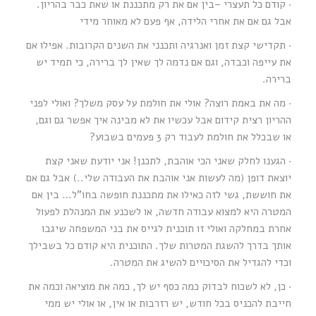
· קודם כל תעצרי –בין אם את רק מתכננת או שאת כבר בהריון.
אבל גם אם את אחרי הלידה, אף פעם לא מאוחר מידי
· תקדישי קצת זמן ואנרגיה ותכנני את השנים הקרובות. אפילו אם
את עייפה וכבדה, וגם אם נדמה לך שאין לך ברירה, כי תמיד יש
ברירה.
· מה את באמת רוצה? אולי את חולמת על עסק משלך? ואולי לפני
ההריון רצית קידום אבל עכשיו את לא מבינה איך אפשר גם וגם,
או שבכלל את חולמת לעבוד רק 3 פעמים בשבוע?
· הגענו לחלק שאני הכי אוהבת, לתכנן! אני יודעת שאני קצת
יוצאת דופן (מה לעשות אני אוהבת את העבודה שלי..) אבל גם אם
את חוששת, גשי לזה כאילו את מתכננת חופשה בחו”ל… בין אם
המטרה היא למצוא עבודה חדשה, או לשכנע את המנהלת לפעול
אחרת במחלקה ואולי זו תוכנית לגייס את בני המשפחה שיגבו
אותך בדרך להשגת המטרות שלך. התוכנית היא קודם כל בשבילך
וכדי להגדיל את הסיכויים להשיג את המטרה.
· כן, לא לשכוח לבדוק כמה כסף יש לך, כמה את מוציאה וכמה את
חייבת להכניס בכל חודש, יש רזרבות או אין, או אולי יש ממי