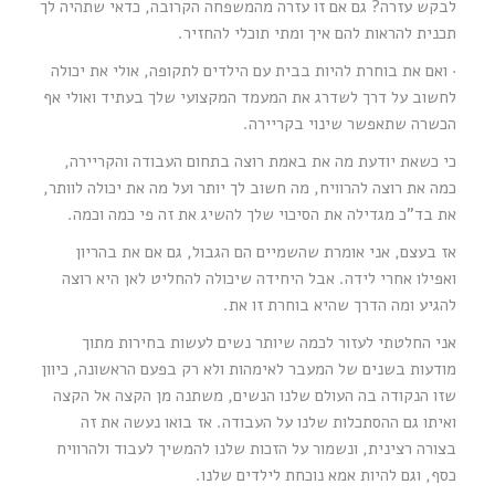
לבקש עזרה? גם אם זו עזרה מהמשפחה הקרובה, כדאי שתהיה לך
תכנית להראות להם איך ומתי תוכלי להחזיר.
· ואם את בוחרת להיות בבית עם הילדים לתקופה, אולי את יכולה
לחשוב על דרך לשדרג את המעמד המקצועי שלך בעתיד ואולי אף
הכשרה שתאפשר שינוי בקריירה.
כי כשאת יודעת מה את באמת רוצה בתחום העבודה והקריירה,
כמה את רוצה להרוויח, מה חשוב לך יותר ועל מה את יכולה לוותר,
את בד”כ מגדילה את הסיכוי שלך להשיג את זה פי כמה וכמה.
אז בעצם, אני אומרת שהשמיים הם הגבול, גם אם את בהריון
ואפילו אחרי לידה. אבל היחידה שיכולה להחליט לאן היא רוצה
להגיע ומה הדרך שהיא בוחרת זו את.
אני החלטתי לעזור לכמה שיותר נשים לעשות בחירות מתוך
מודעות בשנים של המעבר לאימהות ולא רק בפעם הראשונה, כיוון
שזו הנקודה בה העולם שלנו הנשים, משתנה מן הקצה אל הקצה
ואיתו גם ההסתכלות שלנו על העבודה. אז בואו נעשה את זה
בצורה רצינית, ונשמור על הזכות שלנו להמשיך לעבוד ולהרוויח
כסף, וגם להיות אמא נוכחת לילדים שלנו.