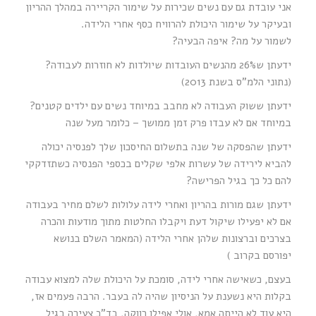
אני עובדת גם עם נשים שכירות על שימור הקריירה במהלך ההריון
ובעיקר על שימור היכולת להרוויח כסף אחרי הלידה.
לשמור על מה? איפה הבעיה?
ידעתן ש26% מהנשים העובדות שיולדות לא חוזרות לעבודה?
(נתוני הלמ”ס בשנת 2013)
ידעתן ששוק העבודה לא מחבב במיוחד נשים עם ילדים קטנים?
במיוחד אם לא עבדו פרק זמן ממושך – כלומר מעל שנה
ידעתן שהפסקה של שנה בתשלום החיסכון שלך לפנסיה יכולה
להביא לירידה של עשרות אלפי שקלים בכספי הפנסיה כשתזדקקי
להם כל כך בגיל הפרישה?
ידעתן שגם מורות בהריון ואחרי לידה עלולות לשלם מחיר בעבודה
אם לא יפעילו שיקול דעת ויקבלו החלטות מתוך מודעות והכרה
בצרכים וברצונות שלהן אחרי הלידה (המאמר השלם בנושא
יפורסם בקרוב )
בעצם, כשאישה אחרי לידה, סומכת על היכולת שלה למצוא עבודה
בקלות היא נשענת על הניסיון שהיה לה בעבר. הרבה פעמים אז,
היא עוד לא הייתה אמא, אולי אפילו רווקה, בד”כ צעירה בגיל