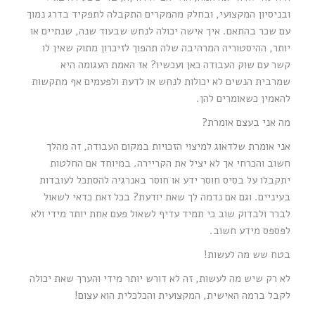
ובניסיון המקצועי, ובחלק מהמקרים התקבלה לתפקיד בדרג נמוך
עם שכר בהתאם. איך אישה יכולה לנחש שבעוד שנה, שנתיים או
יותר, ההיסטוריה המרהיבה שלה תהפוך לזיכרון מתוק שאין לו
קשר עם שוק העבודה כאן ועכשיו? אז האמת העגומה היא
שמרבית הנשים לא יכולות לנחש או לדעת ולפעמים אף מתקשות
להאמין כשאומרים להן.
מה אני בעצם אומרת?
אני אומרת שלדאוג למיצוי הזכויות במקום העבודה, זה מהלך
חשוב והכרחי אך לא יציל את הקריירה. במיוחד אם החלטות
יתקבלו על בסיס חוסר ידע או חוסר באנרגיה להסתכל לעובדות
בעיניים. וגם אם נדמה לך שאת יודעת? בכל זאת כדאי לשאול
לברר ולבדוק שוב כי תמיד עדיף לשאול פעם אחת יותר מידי ולא
לפספס מידע חשוב.
בטח שש מה לעשות!
לא רק שיש מה לעשות, זה לא דורש יותר מידי והערך שאת יכולה
לקבל ברמה האישית, המקצועית והכלכלית הוא עצום!