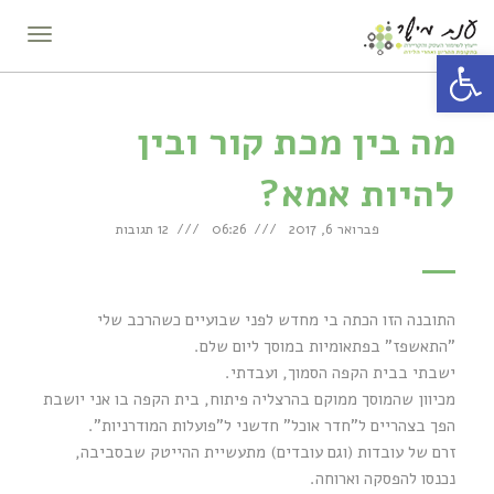
תפריט
פתח סרגל נגישות
מה בין מכת קור ובין
להיות אמא?
פברואר 6, 2017
06:26
12 תגובות
התובנה הזו הכתה בי מחדש לפני שבועיים כשהרכב שלי
"התאשפז" בפתאומיות במוסך ליום שלם.
ישבתי בבית הקפה הסמוך, ועבדתי.
מכיוון שהמוסך ממוקם בהרצליה פיתוח, בית הקפה בו אני יושבת
הפך בצהריים ל"חדר אוכל" חדשני ל"פועלות המודרניות".
זרם של עובדות (וגם עובדים) מתעשיית ההייטק שבסביבה,
נכנסו להפסקה וארוחה.