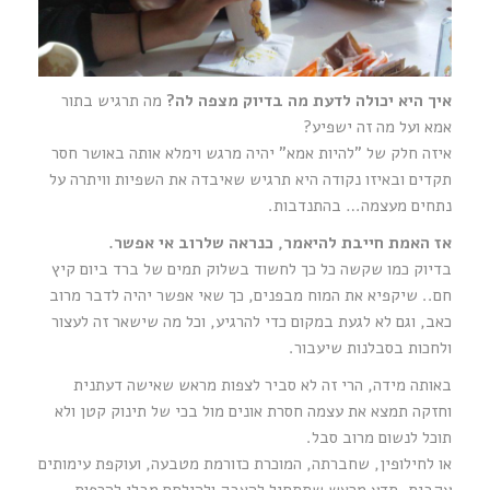
איך היא יכולה לדעת מה בדיוק מצפה לה?
מה תרגיש בתור
אמא ועל מה זה ישפיע?
איזה חלק של "להיות אמא" יהיה מרגש וימלא אותה באושר חסר
תקדים ובאיזו נקודה היא תרגיש שאיבדה את השפיות וויתרה על
נתחים מעצמה… בהתנדבות.
אז האמת חייבת להיאמר, כנראה שלרוב אי אפשר.
בדיוק כמו שקשה כל כך לחשוד בשלוק תמים של ברד ביום קיץ
חם.. שיקפיא את המוח מבפנים, כך שאי אפשר יהיה לדבר מרוב
כאב, וגם לא לגעת במקום כדי להרגיע, וכל מה שישאר זה לעצור
ולחכות בסבלנות שיעבור.
באותה מידה, הרי זה לא סביר לצפות מראש שאישה דעתנית
וחזקה תמצא את עצמה חסרת אונים מול בכי של תינוק קטן ולא
תוכל לנשום מרוב סבל.
או לחילופין, שחברתה, המוכרת כזורמת מטבעה, ועוקפת עימותים