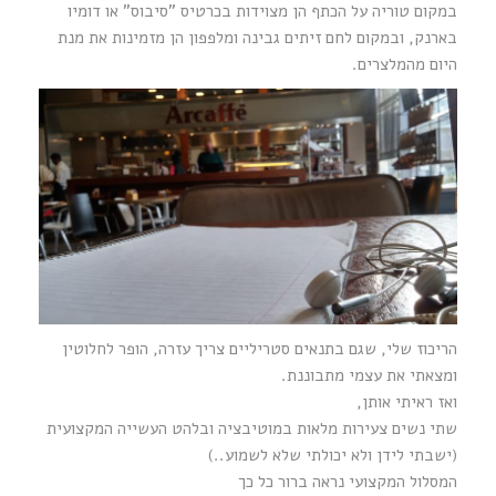
במקום טוריה על הכתף הן מצוידות בכרטיס "סיבוס" או דומיו
בארנק, ובמקום לחם זיתים גבינה ומלפפון הן מזמינות את מנת
היום מהמלצרים.
הריכוז שלי, שגם בתנאים סטריליים צריך עזרה, הופר לחלוטין
ומצאתי את עצמי מתבוננת.
ואז ראיתי אותן,
שתי נשים צעירות מלאות במוטיבציה ובלהט העשייה המקצועית
(ישבתי לידן ולא יכולתי שלא לשמוע..)
המסלול המקצועי נראה ברור כל כך