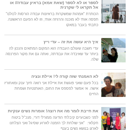
לספר או לא לספר (שאת אמא) בראיון עבודה// או
אל תקראו לי שקרנית
הכותרת "אמהות שמשקרות בראיונות עבודה הורסות לכולנו"
תפסה אותי לא מוכנה והרגיזה אותי, וזו לא הפעם הראשונה.
כתבתי בעבר במאקו
איך היא עושה את זה – עדי וייץ
עדי חשבה שעולם העבודה הוא המקום המתאים והנכון לה
ביותר עד שאיבדה את עבודתה, ואתה גם את מקור הפרנסה
שלה.
לא האמנתי שזה קורה לי! איילת ונציה
בכל פעם שאני פוגשת את איילת אני רואה חיוך ענק ומאחוריו
אישה. אי אפשר לפספס את החום, האותנטיות ושמחת
החיים
את חייבת לומר מה את רוצה! אומרות נשים ענקיות
לפני כשבועיים קיבלתי הודעה ממורלי דורי, מנכ"ל ביטוח
חקלאי: "אני שולחת לך הזמנה לארוע שסיגל ואני הצלחנו
לארגן בנושא נשים בענף