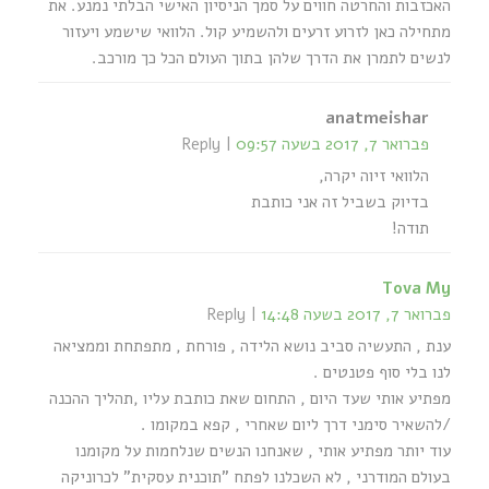
האכזבות והחרטה חווים על סמך הניסיון האישי הבלתי נמנע. את
מתחילה כאן לזרוע זרעים ולהשמיע קול. הלוואי שישמע ויעזור
לנשים לתמרן את הדרך שלהן בתוך העולם הכל כך מורכב.
anatmeishar
פברואר 7, 2017 בשעה 09:57
Reply
הלוואי זיוה יקרה,
בדיוק בשביל זה אני כותבת
תודה!
Tova My
פברואר 7, 2017 בשעה 14:48
Reply
ענת , התעשיה סביב נושא הלידה , פורחת , מתפתחת וממציאה
לנו בלי סוף פטנטים .
מפתיע אותי שעד היום , התחום שאת כותבת עליו ,תהליך ההכנה
/להשאיר סימני דרך ליום שאחרי , קפא במקומו .
עוד יותר מפתיע אותי , שאנחנו הנשים שנלחמות על מקומנו
בעולם המודרני , לא השכלנו לפתח "תוכנית עסקית" לכרוניקה