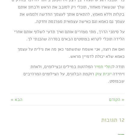
שלך שנשארו מאחור, תוכלי רק לסובב את הראש ולבחון אותם
בקלות וללא מאמץ, להתאים אותך לעצמך החדשה ולממש את
עצמך גם כאמא וגם כאישה עצמאית מפרנסת וחזקה.
על סימני הדרך, מתי מפזרים אותם ואיך תדעי לשלוף אותם אחרי
הלידה תוכלי לקרוא בפוסטים הבאים בסדרה שהכנתי לך.
ואם את רוצה, אני אשמח שתשתפי כאן מה את גילית על עצמך
כאמא שלא יכולת לדמיין מראש.
תודה ל
נתלי תמיר
המלהטת במילים ובצילומים, ולאחת
ויחידה
יונית צוק
רוקמת הבלוגים, על הצילומים המרהיבים
שבפוסט.
« הקודם
הבא »
12 תגובות