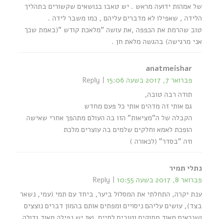
של אמהות ידועה מראש . יש טאבו בנושאים שקשורים בתהליך
הלידה , שאפילו לא מדברים עליהם , כמו משבר לידה .
טוב שהרמת את הכפפה ,את עושה "מלאכת קודש "(באמת שכך
אני מרגישה) בהגשה מלאת חן .
anatmeishar
פברואר 7, 2017 בשעה 15:06
Reply
תודה רבה טובה,
גם אותי זה מדהים אותי כל פעם מחדש
הקבלה של ה"מציאות" הזו בה העולם מתהפך אחרי שאישה
הופכת לאמא וחלקים שלמים בה עוצרים מלכת
וזה "בסדר" (לכאורה )
נתלי תמיר
פברואר 8, 2017 בשעה 10:55
Reply
ענת יקרה, התחלתי את המסלול ביער, ביחד עם תמי (עמי, נשאר
בצד), עושים עליהם ניסויים ומפתים אותם בהמון דברים נוצצים
ושנראים מאוד מתוקים וטובים לחיים, ואז יש נפילה מאוד גדולה,