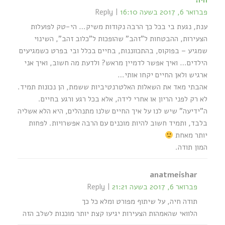
חיה
פברואר 6, 2017 בשעה 16:10
Reply
ענת, נגעת בי בכל כך הרבה נקודות משיק… הי-טק לפועלות
הצעירות, ההבטחות ל"זהב" שהופכות ל"כלוב זהב", השינוי
שמגיע – בפוקוס, בהתכווננות, בחיים בכלל ובי בפרט כשמגיעים
הילדים… ואיך אפשר לדמיין מראש? ולדעת מה חשוב, ואיך אני
ארגיש ולאן החיים יקחו אותי…
אהבתי מאד את השאלות האלטרנטיביות ששמת, הן נכונות תמיד.
לא רק לפני הריון או אחרי לידה, אלא בכל רגע ורגע בחיים.
ה"ידיעה" שיש לנו על איך החיים שלנו מתנהלים, היא הלא אשליה
בלבד, ותמיד חשוב להיות מוכנים עם הרבה אפשרויות. לפחות
יותר מאחת
המון תודה.
anatmeishar
פברואר 6, 2017 בשעה 21:21
Reply
תודה חיה, על שיתוף מפורט ומלא כל כך
הלוואי שהאמהות הצעירות יגיעו קצת יותר מוכנות לשלב הזה