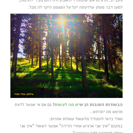
עקבית, תדע מראש שתתחיל להאבק ולהילחם מבלי להרפות,
למען דבר פעוט שלדעתה יקל על הפצפון היקר לה מכל.
הבשורות הטובות הן ש
יש מה לעשות
!
גם אם אי אפשר לדעת
מראש מה יתרחש..
ואולי כדאי להתחיל מלשאול שאלות אחרות:
במקום "איך אני ארגיש אחרי הלידה" אפשר לשאול "איך אני
יכולה להתכונן למה שארגיש"