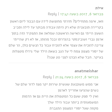
אילת
פברואר 6, 2017 בשעה 17:41
Reply
וואו, איפה מתחילים? חזרתי מחופשת לידה עם הבכור ליום ראשון
בקריירה תובענית שלא רק היתה עבודה מבוקר עד לילה וסביב
השעון הייתי גם האישה הראשונה שמלאה את התפקיד הזה בתוך
ארגון גברי ושובינסטי בהגדרתו ובכל מהותו, אז לא רק שהייתי
צריכה להוכיח את עצמי אלא להוכיח עבור כל הנשים כולן, הר שלם
של יסורי מצפון צמח לי על הגב כשאת הילד שלי גידלו מטפלות
בעיקר. חבל שלא הכרנו לפני 20 שנה?
anatmeishar
פברואר 6, 2017 בשעה 21:24
Reply
אני ממש משוכנעת שעשית שירות יקר מפז לדור שלם של
נשים שהגיעו אחרייך לארגון
ואין לי ספק שעם כל המטפולת את היית גם אז הדמות
המשמעותית ביותר עבור הילד שלך
מקווה שעל יסורי המצפון התגברת