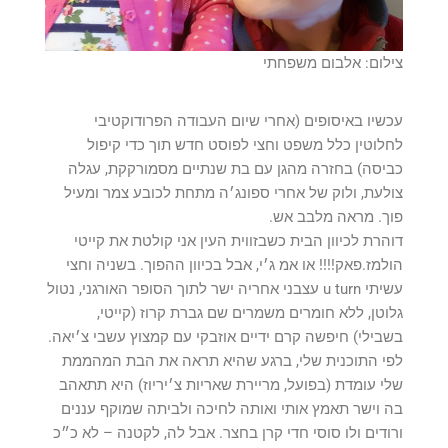
צילום: אלבום משפחתי
עכשיו באיסופים (אחרי שיום העבודה הפרודוקטיבי
לחלוטין כלל משפט וחצי לפוסט חדש תוך כדי קיפול
כביסה) בחזרה מהגן עם בת שנתיים מסמורקקת, עגלה
צולעת, ולוק של אחרי ספונג׳ה מתחת לכובע צמר ומעיל
פוך. מראה מלבב אש.
דוהרת לכיוון הבית כשבזווית העין אני קולטת את קייטי
הולמז.פאק!!!! או אמ ג׳י, אבל בכיוון ההפוך. בשניה וחצי
עשיתי u turn עצבני אחריה ישר לתוך הסופר האורגני, נטול
גלוטן, ללא חומרים משמרים שם גברת קרוז (קייטי,
בשבילי) חיפשה קרם ידיים אוזבקי עם קמצוץ עשבי צ׳יאה.
לפי התוכנית שלי, ברגע שהיא תראה את הבת המהממת
שלי עומדת (בפועל, מריירת שאריות צ׳יריוז) היא תתאהב
בה וישר תאמץ אותי ואותה לחיכה ולביתה שמוקף עננים
ורודים ולו סוסי חדי קרן בחצר. אבל לה, לקטנה – לא כ״כ