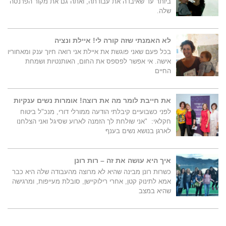
ביותר עד שאיבדה את עבודתה, ואתה גם את מקור הפרנסה
שלה.
לא האמנתי שזה קורה לי! איילת ונציה
בכל פעם שאני פוגשת את איילת אני רואה חיוך ענק ומאחוריו
אישה. אי אפשר לפספס את החום, האותנטיות ושמחת
החיים
את חייבת לומר מה את רוצה! אומרות נשים ענקיות
לפני כשבועיים קיבלתי הודעה ממורלי דורי, מנכ"ל ביטוח
חקלאי: "אני שולחת לך הזמנה לארוע שסיגל ואני הצלחנו
לארגן בנושא נשים בענף
איך היא עושה את זה – רות רונן
כשרות רונן מבינה שהיא לא מרוצה מהעבודה שלה היא כבר
אמא לתינוק קטן, אחרי רילוקיישן, סובלת מעייפות, ומרגישה
שהיא במצב