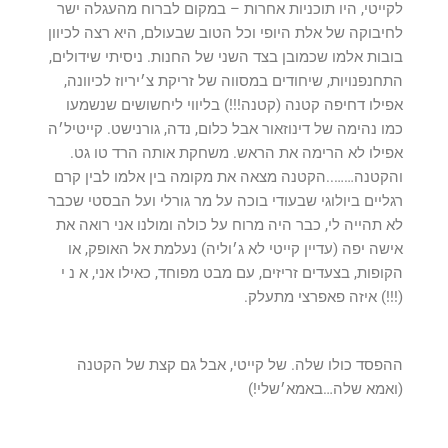
לקייטי, היו תוכניות אחרות – במקום לברוח מהעגלה ישר
לחיבוקה של אלת היופי וכל הטוב שבעולם, היא רצה לכיוון
בובות אלמו שכמובן בצד השני של החנות. ניסיתי שידולים,
התחנפנויות, שיחודים במסווה של זריקת צ׳יריוז לכיוונה,
אפילו דחיפה קטנה (קטנה!!!) בליווי ליחשושים שנשמעו
כמו נהימה של דינוזאור אבל כלום, נדה, גורנישט. קייטיל׳ה
אפילו לא הרימה את הראש. משחקת אותה הרד טו גט.
והקטנה……..הקטנה מצאה את מקומה בין אלמו לבין קרם
רגליים ביולוגי שבעודי בוכה על מר גורלי ועל הבסטי שכבר
לא תהייה לי, כבר היה מרוח על כולה ומולנו אני רואה את
אישה יפה (עדיין קייטי לא ג׳וליה) נעלמת אל האופק, או
הקופות, בצעדים זריזים, עם מבט מפוחד, כאילו אני, א נ י
(!!!) איזה פאפרצי מתעלק.
ההפסד כולו שלה. של קייטי, אבל גם קצת של הקטנה
(ואמא שלה…באמא׳שלי!)