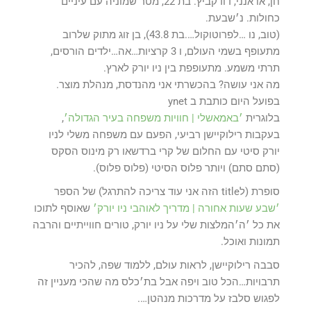
חן, או אנני, דודקביץ. בת 22, מטר שמוניה עם עיניים
כחולות. נ׳שבעת.
(טוב, נו …לפרוטוקול….בת 43.8), בן זוג מתוק שלרוב
מתעופף בשמי העולם, ו 3 קרציות…אה…ילדים הורסים,
תרתי משמע. מתעופפת בין ניו יורק לארץ.
מה אני עושה? בהכשרתי אני מהנדסת, מנהלת מוצר.
בפועל היום כותבת ב ynet
בלוגרית
׳באמאשלי | חוויות משפחה בעיר הגדולה׳
,
בעקבות רילוקיישן רביעי, הפעם עם משפחה משלי לניו
יורק סיטי עם החלום של קרי ברדשאו רק מינוס הסקס
(סתם סתם) ויותר פלוס הסיטי (פלוס פלוס).
סופרת (לtitle הזה אני עוד צריכה להתרגל) של הספר
׳שבע שעות אחורה | מדריך לאוהבי ניו יורק׳
שאוסף לתוכו
את כל ׳ה׳המלצות שלי על ניו יורק, טורים חווייתיים והרבה
תמונות ואוכל.
סבבה רילוקיישן, לראות עולם, ללמוד שפה, להכיר
תרבויות…הכל טוב ויפה אבל בת׳כלס מה שהכי מעניין זה
לפגוש סלבז על מדרכות מנהטן….