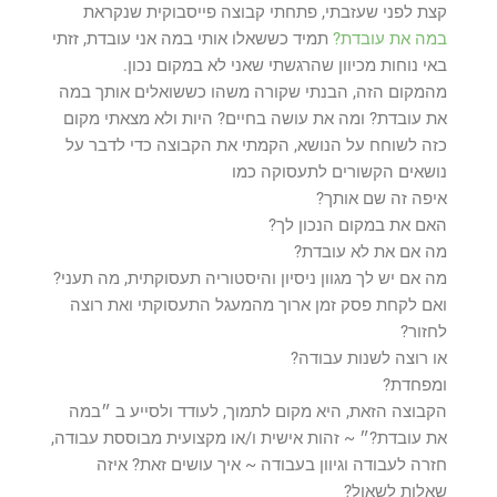
קצת לפני שעזבתי, פתחתי קבוצה פייסבוקית שנקראת
במה את עובדת?
תמיד כששאלו אותי במה אני עובדת, זזתי
באי נוחות מכיוון שהרגשתי שאני לא במקום נכון.
מהמקום הזה, הבנתי שקורה משהו כששואלים אותך במה
את עובדת? ומה את עושה בחיים? היות ולא מצאתי מקום
כזה לשוחח על הנושא, הקמתי את הקבוצה כדי לדבר על
נושאים הקשורים לתעסוקה כמו
איפה זה שם אותך?
האם את במקום הנכון לך?
מה אם את לא עובדת?
מה אם יש לך מגוון ניסיון והיסטוריה תעסוקתית, מה תעני?
ואם לקחת פסק זמן ארוך מהמעגל התעסוקתי ואת רוצה
לחזור?
או רוצה לשנות עבודה?
ומפחדת?
הקבוצה הזאת, היא מקום לתמוך, לעודד ולסייע ב ״במה
את עובדת?״ ~ זהות אישית ו/או מקצועית מבוססת עבודה,
חזרה לעבודה וגיוון בעבודה ~ איך עושים זאת? איזה
שאלות לשאול?