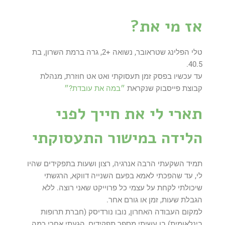
אז מי את?
טלי הפלינג שטראובר, נשואה +2, גרה ברמת השרון, בת
40.5.
עד עכשיו בפסק זמן תעסוקתי ואט אט חוזרת, מנהלת
קבוצת פייסבוק שנקראת
״במה את עובדת?״
תארי לי את חייך לפני
הלידה במישור התעסוקתי
תמיד השקעתי הרבה אנרגיה, רצון ושעות בתפקידים שהיו
לי, עד שהפכתי לאמא בפעם השנייה דווקא, הרגשתי
שיכולתי לקחת על עצמי כל פרוייקט שאני רוצה. ללא
הגבלת שעות, זמן או גורם אחר.
למקום העבודה האחרון, נובו נורדיסק (חברת תרופות
בינלאומית) בו עשיתי מספר תפקידים, הגעתי אחרי כמה