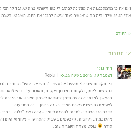
ואם את כן מהמתכננות את מוזמנת לכתוב לי כאן ולשתף במה שעובד לך הכי ט
אולי הטיפ שלך יהיה מה שיאפשר לעוד אישה לתכנן את היום, השבוע, השנה ו
« הקודם
12 תגובות
חיה גולן
דצמבר 18, 2016 בשעה 10:46
Reply
היו תקופות שהייתי מוצאת את עצמי "פגוש אל פגוש" מבחינת תכנו
הפגישות ליומן, ולקחת בחשבון פקקים, תאונות על כביש 6 או סתם בלת"מים.
בהמשך למדתי שגם את הזמן ליוגה או לאימון ספורט אני חייבת להכ
לפעמים זה פשוט נשכח ממני. כשזה ביומן – זה במודעות.
הדבר הכי חשוב שלמדתי להכניס ליומן – אלה זמני "כלום". זמני 
מחשבתית, רעיונית. (ולפעמים בשביל להתרוקן – מעומסי היום וה
תודה
פוסט מצויין וסופר חשוב.