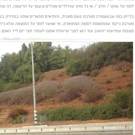
לומר על שוקו / חלב / או כל מזון שהילדים אוכלים ונשפך על הריצפה, זה שהו
בדיוק כמו שכשצפויה מערכת גשם סוערת, והחזאים מתארים אותה במדויק במ
מערכת ניקוז שמותאמת לסופה המתוארת, אי אפשר לומר על התוצאה שלא ניתן 
מצפות שמישהו יחשוב עוד רגע לפני שישלח אותנו לעמוד חצי יום ליד האגם.