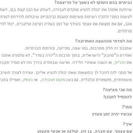
ובימים בהם השוקו לא נשפך על הריצפה?
שיחקת אותה! את יכולה להגיע מוקדם לעבודה, לשחק עם הבן קצת בגן, לשתות 
לעשות כמוני ולהכין רשימת משימות קטנות ובינוניות שיכולות להידחס למרוו
אגב, אם את מוצאת את עצמך בעודף של זמן בצורה רציפה ועיקבית, יכול לה
מרווחים.
מה למדתי מההצפה האחרונה?
שתכנון זה חלק מתרבות, כמו שפה, מוזיקה, ונורמות חברתיות.
ואווירת ה"סחבק" הישראלית, בתוך תרבות ה"יהיה בסדר", לא מלמדת אותנו ל
את
ההריון
, או השנה שאחרי הלידה. ואישה שבוחרת בדרך הזו לא תמיד תקבל 
אל תתני לזה לחבל לך בתוצאות שאת יכולה להגיע אליהן. עצירה לצורך חשיבה
משפחתית, מקצועית וכלכלית. גם כש
במקום העבודה
, או
בעסק
, ואפילו בסבי
מה אני מציעה?
להתחיל לתכנן!
מתי?
עכשיו יהיה זמן מצוין
איך?
עם עצמך, עם חברה, בן זוג, קולגה או אנשי מקצוע