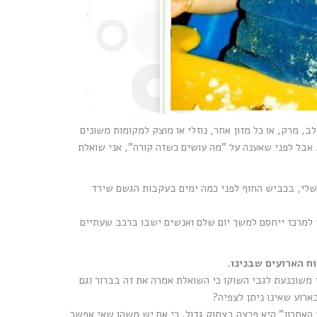
ב, מרק, או כל מזון אחר, נוזלי או מוצק למקומות משונים
 אבל לפני שאענה על "מה עושים כשזה קורה", אני שואלת
שלי, בכביש החוף לפני כמה ימים בעקבות הגשם שירד
 למרכז ייחסם למשך יום שלם ואנשים ישבו ברכב שעתיים
ח הארועים שבנינו.
צפת המטבח וגם ההצפה על כביש 2 לא תוכננו. אני משוכנעת לגבי השוקו כי השואלת אמרה את זה בברור וגם
ארוע שאינו ניתן לצפיה?
אחרון" היא פרצה בצחוק גדול. כי אם יש משהו שאי אפשר