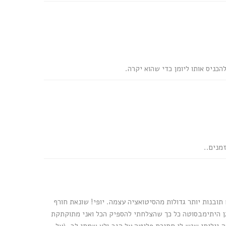
כניס אותו ליומן כדי שהוא יקרה.
מנים..
תובנות יותר גדולות מהסיטואציה עצמה. יופי! שונאת חורף
גן היתימבסוטה כל כך שהצלחתי להספיק הכל ואני מתוקתקת
 גיליתי שיש לי חתיכת פליטה על הגב ולא שמתי לב, (על