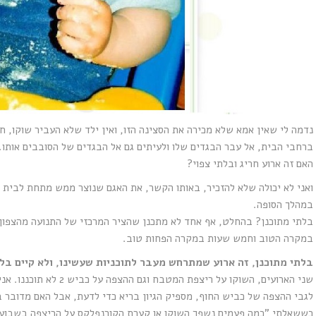
נדמה לי שאין אמא שלא מכירה את הסצינה הזו, ואין ילד שלא העביר שוקו, חל
ברחבי הבית, אל עבר הבגדים שלו ולעיתים גם אל הבגדים של הסובבים אותו.
האם זה ארוע חריג ובלתי צפוי?
ואני לא יכולה שלא להזכיר, באותו הקשר, את האגם שנוצר ממש מתחת לבית 
במהלך הסופה.
בלתי מתוכנן? בהחלט, אף אחד לא מתכנן שהציר המרכזי של התנועה מהצפון
במקרה הטוב וחמש שעות במקרה הפחות טוב.
בלתי מתוכנן, זה ארוע שמתרחש מעבר לתוכניות שעשינו, ולא קיים בלו
שני הארועים, השוקו על רי
לגבי ההצפה של כביש החוף, מספיק הגיון בריא כדי לדעת, אבל האם מדובר ב
כששאלתי "כמה פעמים נשפך השוקו או קערת הקורנפלקס על הריצפה בשבוע ה