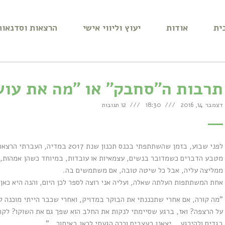
ית
אודות
יעוץ וליווי אישי
הרצאות וסדנאות
תרבות ה"סחבק" או "מה את עושה
דצמבר 14, 2016
18:30
12 תגובות
לפני שבוע, בזמן שהשתתפתי בכנס תכנ
מטבע הדברים כשמדובר בנשים, עצמאיות או עובדות, במיוחד כשהן אמהות, ה
ממליצה עליה, אבל כל שיטה טובה, אם משתמשים בה.
אחת המשתתפות העלתה שאלה, ועליה אני רוצה לספר לכן היום, והנה היא כאן:
"מה קורה, אם אחרי שתכננתי את הבוקר במדויק, ואחרי שכבר הייתי מוכנה 
על הרצפה? ואז, ברגע שסיימתי לנקות את החלב הוא שפך גם את השוקו? לקח 
בגדים ולהירגע… יצאנו בעצבים וככה הגעתי לכאן באיחור.. "