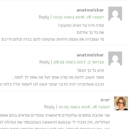
anatmeishar
דצמבר 18, 2016 בשעה 10:51
Reply
תודה חיה על הטיפ החשוב!
את כל כך צודקת
מי שמכירה את עצמה ויודעת שזקוקה לזמן בהיה וכלום חייבת לה
anatmeishar
פברואר 5, 2017 בשעה 06:23
Reply
טיפ כל כך חכם!
מאוד חשוב לדעת מה מזין אותך ועל מה אסור לך לוותר.
הרבה פעמים זה יהיה הדבר שהכי קשה לנו לשמור עליו בלוח הז
יונית
דצמבר 18, 2016 בשעה 12:05
Reply
אני אוהבת פוסטים שלוקחים סיטואציה מהחיים ומראים בזום אאוט 
ושלוליות, וזה הזכיר לי שבפעם הראשונה כשהכנסתי את הגדולה ל
אש, ואז כשהגעתי לעבודה, רגע לפני שיצאתי מהאוטו בזוית המראה