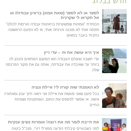
חדש בבלוג
לספר או לא לספר (שאת אמא) בראיון עבודה// או
אל תקראו לי שקרנית
הכותרת "אמהות שמשקרות בראיונות עבודה הורסות לכולנו"
תפסה אותי לא מוכנה והרגיזה אותי, וזו לא הפעם הראשונה.
כתבתי בעבר במאקו
איך היא עושה את זה – עדי וייץ
עדי חשבה שעולם העבודה הוא המקום המתאים והנכון לה
ביותר עד שאיבדה את עבודתה, ואתה גם את מקור הפרנסה
שלה.
לא האמנתי שזה קורה לי! איילת ונציה
בכל פעם שאני פוגשת את איילת אני רואה חיוך ענק ומאחוריו
אישה. אי אפשר לפספס את החום, האותנטיות ושמחת
החיים
את חייבת לומר מה את רוצה! אומרות נשים ענקיות
לפני כשבועיים קיבלתי הודעה ממורלי דורי, מנכ"ל ביטוח