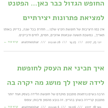
החופש הגדול כבר כאן… הפטנט
למציאת פתרונות יצירתיים
אין כמו היציבות של חופשת הקיץ שלנו… חוזרת בכל שנה, בדיוק באותו
תאריך, נמשכת תשעה שבועות ארוכים, חמים, לחים ודביקים.
קרא עוד ←
יוני 25, 2017
14:25
26 תגובות
anatmeishar
איך תכיני את העסק לחופשת
לידה שאין לך מושג מה יקרה בה
הרבה נשים נרתעות מתכנון מוקדם של חופשת הלידה בעסק ועוד יותר
מתכנון קריירה כשהן בהריון. זה נובע מהמון סיבות; עומס
קרא עוד ←
מאי 18, 2017
19:06
6 תגובות
anatmeishar