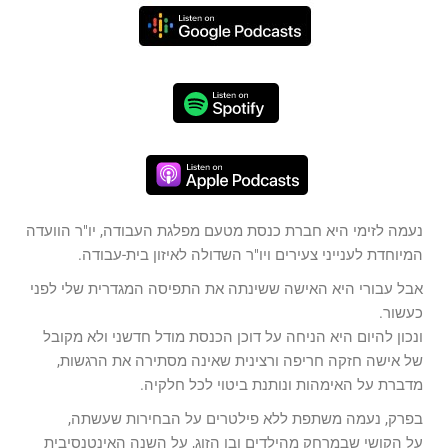
נעמה לזימי היא חברת כנסת מטעם מפלגת העבודה, יו"ר הוועדה
המיוחדת לענייני צעירים ויו"ר השדולה לאיזון בית-עבודה.
אבל עבורי היא האישה ששינתה את התפיסה המגדרית שלי לפני
כעשור.
ונכון להיום היא הניחה על דוכן הכנסת מודל חדשני ולא מקובל
של אישה חזקה חריפה ורצינית שאינה מסתירה את הרגשות,
מדברת על האימהות ונותנת ביטוי לכל חלקיה.
בפרק, נעמה משתפת ללא פילטרים על הבחירות שעשתה,
על הקושי שבמרחק מהילדים ובן הזוג, על השנה האינטנסיבית