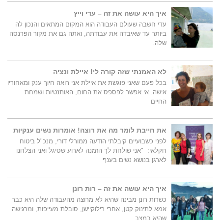
איך היא עושה את זה – עדי וייץ
עדי חשבה שעולם העבודה הוא המקום המתאים והנכון לה
ביותר עד שאיבדה את עבודתה, ואתה גם את מקור הפרנסה
שלה.
לא האמנתי שזה קורה לי! איילת ונציה
בכל פעם שאני פוגשת את איילת אני רואה חיוך ענק ומאחוריו
אישה. אי אפשר לפספס את החום, האותנטיות ושמחת
החיים
את חייבת לומר מה את רוצה! אומרות נשים ענקיות
לפני כשבועיים קיבלתי הודעה ממורלי דורי, מנכ"ל ביטוח
חקלאי: "אני שולחת לך הזמנה לארוע שסיגל ואני הצלחנו
לארגן בנושא נשים בענף
איך היא עושה את זה – רות רונן
כשרות רונן מבינה שהיא לא מרוצה מהעבודה שלה היא כבר
אמא לתינוק קטן, אחרי רילוקיישן, סובלת מעייפות, ומרגישה
שהיא במצב