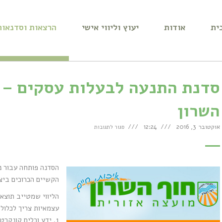
ית
אודות
יעוץ וליווי אישי
הרצאות וסדנאות
סדנת התנעה לבעלות עסקים – מ
השרון
על
אוקטובר 3, 2016
12:24
סגור לתגובות
סדנת
התנעה
לבעלות
עסקים
–
מועצה
אזורית
הסדנה פותחה עבור נ
חוף
השרון
הקשיים הכרוכים ביצי
הליווי שמטייב תוצא
עצמאיות צריך לכלול
1. ידע וכלים קונקרטיים