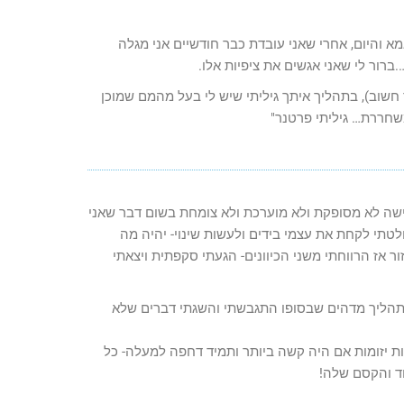
מא והיום, אחרי שאני עובדת כבר חודשיים אני מגלה
.ברור לי שאני אגשים את ציפיות אלו.
 חשוב), בתהליך איתך גיליתי שיש לי בעל מהמם שמוכן
שחררת… גיליתי פרטנר"
ישה לא מסופקת ולא מוערכת ולא צומחת בשום דבר שאני
טתי לקחת את עצמי בידים ולעשות שינוי- יהיה מה
ור אז הרווחתי משני הכיוונים- הגעתי סקפתית ויצאתי
ו תהליך מדהים שבסופו התגבשתי והשגתי דברים שלא
ות יזומות אם היה קשה ביותר ותמיד דחפה למעלה- כל
ד והקסם שלה!