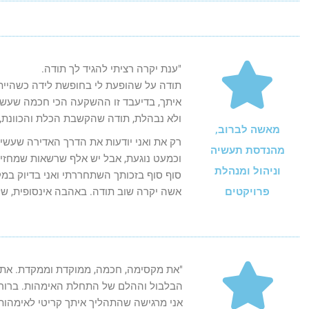
"ענת יקרה רציתי להגיד לך תודה.
תודה על שהופעת לי בחופשת לידה כשהייתי
איתך, בדיעבד זו ההשקעה הכי חכמה שעשית
ולא נבהלת, תודה שהקשבת הכלת והכוונת, 
מאשה לברוב,
רק את ואני יודעות את הדרך האדירה שעשינ
מהנדסת תעשיה
וכמעט נוגעת, אבל יש אלף שרשאות שמחזיק
וניהול ומנהלת
סוף סוף בזכותך השתחררתי ואני בדיוק במק
פרויקטים
אשה יקרה שוב תודה. באהבה אינסופית, ש
"את מקסימה, חכמה, ממוקדת וממקדת. את י
הבלבול וההלם של התחלת האימהות. ברור לי
אני מרגישה שהתהליך איתך קריטי לאימהות