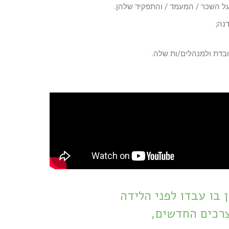
על השכר / המעמד / והתפקיד שלהן.
דנה;
ובדת ולמנהלים/ות שלה.
 בו עבדו לפני הלידה
צרכים החדשים,