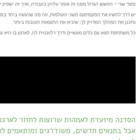
ומצד שני – החשש הגדול ממה זה אומר עליהן בעבודה, ואיך זה ישפיע 
יש דרך להשיג את המקסימום משני העולמות, וזה מה שנעשה ביחד בס
נתכנן את המהלך המדויק לך, שיביא את התוצאות הטובות ביותר.
כל משתתפת תצא עם כלים מעשיים ודרך רלוונטית לה, לארגון בו היא ע
הסדנה מיועדת לאמהות שרוצות לחזור לארגון
אבל בתנאים חדשים, משודרגים ומותאמים ל