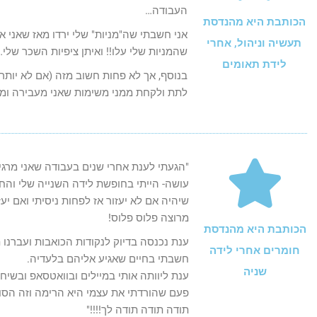
העבודה…
הכותבת היא מהנדסת
אני חשבתי שה"מניות" שלי ירדו מאז שאני א
תעשיה וניהול, אחרי
שהמניות שלי עלו!! ואיתן ציפיות השכר שלי…
לידת תאומים
בנוסף, אך לא פחות חשוב מזה (אם לא יותר
לתת ולקחת ממני משימות שאני מעבירה ומ
"הגעתי לענת אחרי שנים בעבודה שאני מרג
עושה- הייתי בחופשת לידה השנייה שלי והחל
שיהיה אם לא יעזור אז לפחות ניסיתי ואם יעז
מרוצה פלוס פלוס!
הכותבת היא מהנדסת
ענת נכנסה בדיוק לנקודות הכואבות ועברנ
חומרים אחרי לידה
חשבתי בחיים שאגיע אליהם בלעדיה.
שניה
ענת ליוותה אותי במיילים ובוואטסאפ ובשיח
פעם שהורדתי את עצמי היא הרימה וזה הסו
תודה תודה תודה לך!!!!"