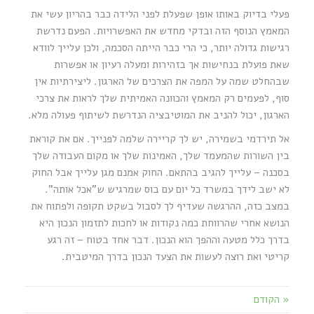
פעלי בדיוק באותו אופן שפעלת לפני הלידה כבר בהריון עשי את
המאמץ הנוסף הזה ובדקי מחדש את האפשרויות. הפעם נדרשת
רגישות גדולה יותר, כי הרי כבר הייתה הסכמה, ולכן עלייך לוודא
שאת פועלת בנחישות אך בזהירות ומעלה רעיון או אפשרות
שבהחלט שמה על המפה את הצרכים של הארגון. ליצירתיות אין
סוף, לפעמים רק המאמץ והכוונה האמיתית שלך לראות את צרכי
הארגון, יכול להניב את המוטיבציה הנדרשת לשיתוף פעולה מלא.
אל תירדמי בשמירה, יש לך קריירה שלמה לפנייך. אם את קוראת
בין השורות שהמעמד שלך, האמינות שלך או מקום העבודה שלך
בסכנה – עלייך להגיב בהתאם. החוק אמנם מגן עלייך אבל החוק
לא ישב לידך במשרד כל יום עם בוס שמרגיש ש"אכל אותה".
במצב כזה, ההרגשה שעדיף לך לסבול בשקט תקופה ולפתוח את
הנושא אחרי שהרווחת כמה נקודות או לחכות לתזמון הנכון היא
בדרך כלל מטעה וההפך הוא הנכון. דבר אחד בטוח – זה רגע
קריטי ואת רוצה לעשות את הצעד הנכון בדרך המיטבית.
« הקודם