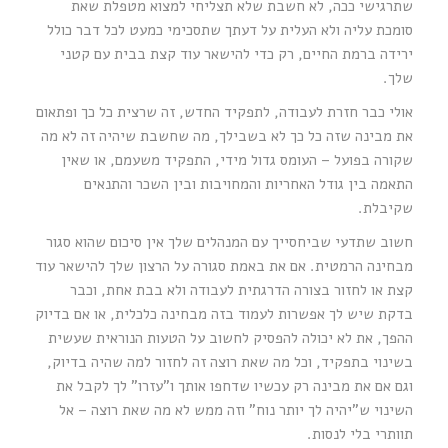
שתרגישי ככה, לא חשבת שלא תצליחי למצוא מטפלת שאת
סומכת עליה ולא העלית על דעתך שתסכימי כמעט לכל דבר כולל
ירידה ברמת החיים, רק כדי להישאר עוד קצת בבית עם קטני
שלך.
אולי כבר חזרת לעבודה, לתפקיד החדש, זה שרצית כל כך ופתאום
את מבינה שזה כל כך לא בשבילך, מה שחשבת שיהיה זה לא מה
שקורה בפועל – העומס גדול מידי, התפקיד משעמם, או שאין
התאמה בין גודל האחריות והמחויבות ובין השכר והתנאים
שקיבלת.
חשוב שתדעי שביחסייך עם המנהלים שלך אין סיכום שהוא סגור
מבחינה הרמטית. אם את באמת סגורה על הרצון שלך להישאר עוד
קצת או לחזור בצורה הדרגתית לעבודה ולא בבת אחת, וכבר
בדקת שיש לך אפשרות לעמוד בזה מבחינה כלכלית, או אם בדיוק
ההפך, את לא יכולה להפסיק לחשוב על הטעות הנוראית שעשית
בשינוי בתפקיד, וכל מה שאת רוצה זה לחזור למה שהיה בדיוק,
וגם אם את מבינה רק עכשיו שדחפו אותך ו"עזרו" לך לקבל את
השינוי ש"יהיה לך יותר נוח" וזה ממש לא מה שאת רוצה – אל
תוותרי בלי לנסות.