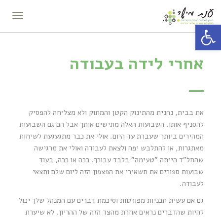
תפריט
פתח סרגל נגישות
אחרי לידה בעבודה
את בבית, נהנית מהתינוק הקטן והמתוק ולא מצליחה להפסיק
להסניף אותו. השבועות האלה מתישים אותך אבל הם גם השבועות
המהירים ביותר שעברת עד היום. אולי את כבר מתגעגעת לשיחות
מאתגרות, או להתלבש יפה ולצאת לעבודה ואולי את מרגישה
שהחל"ד הייתה "טעימה" בלבד עבורך. ככה או ככה, בעוד
שבועות ספורים את תשאירי את הפצפון הזה ליום שלם ותצאי
לעבודה.
גם אם עשית תכניות מפורטות וסיכמת דברים עם המנהל שלך יכול
להיות שהדברים נראים אחרת מהצד הזה של ההריון. לא שיערת